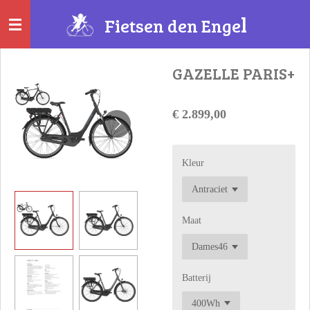
Ga
l
Fietsen
den Enge
direct
naar
de
GAZELLE PARIS+
hoofdinhoud
€ 2.899,00
Kleur
Maat
Batterij