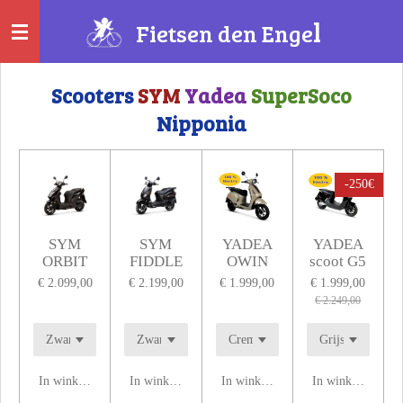
Ga
l
Fietsen
den Enge
direct
naar
de
Scooters
SYM
Yadea
SuperSoco
hoofdinhoud
Nipponia
-250€
SYM
SYM
YADEA
YADEA
ORBIT
FIDDLE
OWIN
scoot G5
€ 2.099,00
€ 2.199,00
€ 1.999,00
€ 1.999,00
€ 2.249,00
In winkelwagen
In winkelwagen
In winkelwagen
In winkelwagen