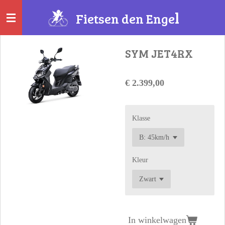
Ga
l
Fietsen
den Enge
direct
naar
de
SYM JET4RX
hoofdinhoud
€ 2.399,00
Klasse
Kleur
In winkelwagen