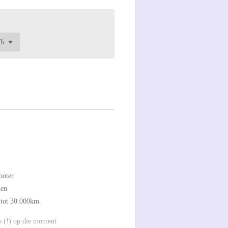
ooter
den
 tot 30.000km.
s (!) op die moment