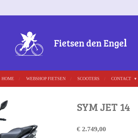
l
Fietsen
den Enge
HOME
WEBSHOP FIETSEN
SCOOTERS
CONTACT
SYM JET 14
€ 2.749,00