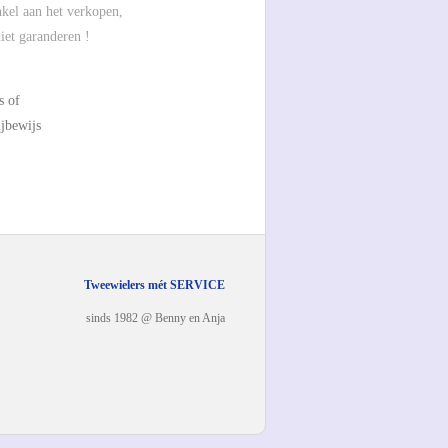
nkel aan het verkopen,
iet garanderen !
s of
jbewijs
Tweewielers mét SERVICE
sinds 1982 @ Benny en Anja